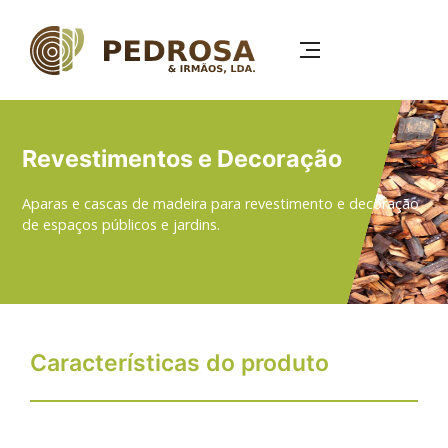
Passar
para
o
conteúdo
principal
Revestimentos e Decoração
Aparas e cascas de madeira para revestimento e decoração
de espaços públicos e jardins.
Características do produto