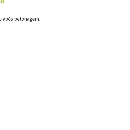
al
iro após betonagem.