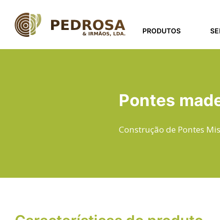
Passar
para
o
PRODUTOS
SE
conteúdo
principal
Pontes made
Construção de Pontes Mis