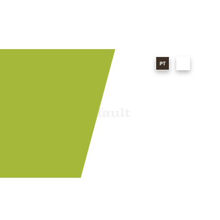
PT
EN