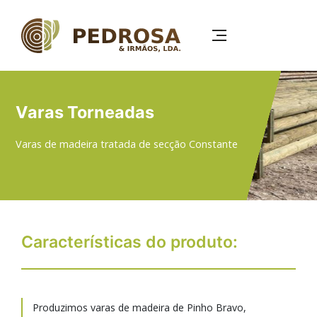
Passar
para
o
conteúdo
principal
Varas Torneadas
Varas de madeira tratada de secção Constante
Características do produto:
Produzimos varas de madeira de Pinho Bravo,