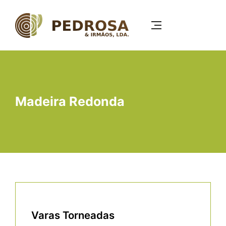
Passar
para
o
conteúdo
principal
Madeira Redonda
Varas Torneadas