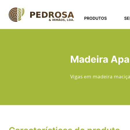
Passar
para
o
PRODUTOS
SE
conteúdo
principal
Madeira Apa
Vigas em madeira maciça 