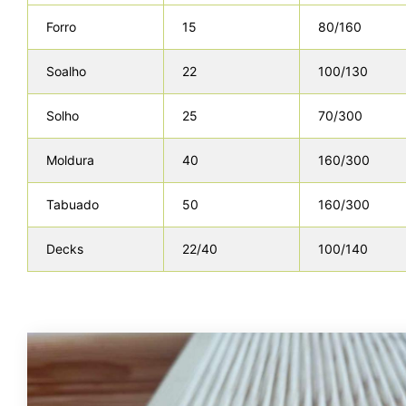
Forro
15
80/160
Soalho
22
100/130
Solho
25
70/300
Moldura
40
160/300
Tabuado
50
160/300
Decks
22/40
100/140