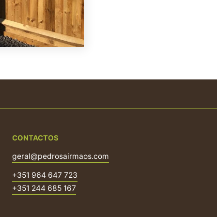
CONTACTOS
geral@pedrosairmaos.com
+351 964 647 723
+351 244 685 167