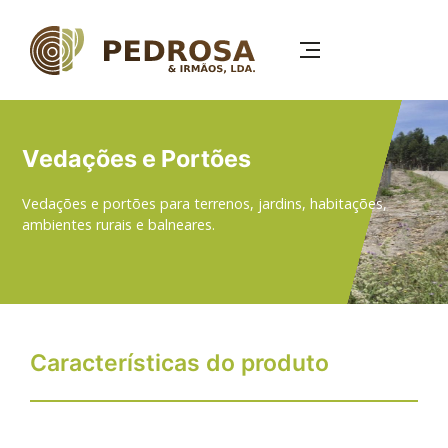
Passar
para
o
conteúdo
principal
Vedações e Portões
Vedações e portões para terrenos, jardins, habitações,
ambientes rurais e balneares.
Características do produto